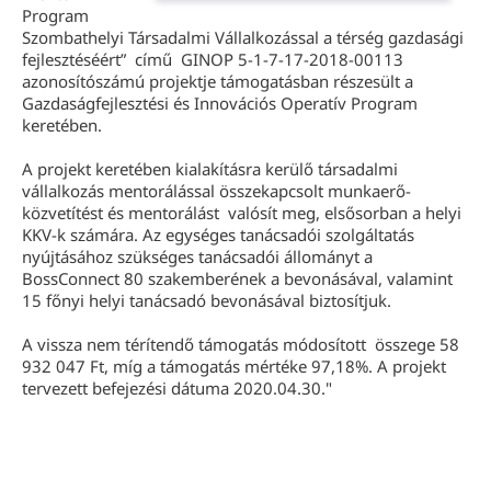
Program
Szombathelyi Társadalmi Vállalkozással a térség gazdasági
fejlesztéséért” című GINOP 5-1-7-17-2018-00113
azonosítószámú projektje támogatásban részesült a
Gazdaságfejlesztési és Innovációs Operatív Program
keretében.
A projekt keretében kialakításra kerülő társadalmi
vállalkozás mentorálással összekapcsolt munkaerő-
közvetítést és mentorálást valósít meg, elsősorban a helyi
KKV-k számára. Az egységes tanácsadói szolgáltatás
nyújtásához szükséges tanácsadói állományt a
BossConnect 80 szakemberének a bevonásával, valamint
15 főnyi helyi tanácsadó bevonásával biztosítjuk.
A vissza nem térítendő támogatás módosított összege 58
932 047 Ft, míg a támogatás mértéke 97,18%. A projekt
tervezett befejezési dátuma 2020.04.30."