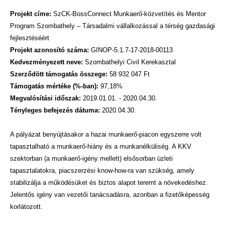
Projekt címe:
SzCK-BossConnect Munkaerő-közvetítés és Mentor
Program Szombathely – Társadalmi vállalkozással a térség gazdasági
fejlesztéséért
Projekt azonosító száma:
GINOP-5.1.7-17-2018-00113
Kedvezményezett neve:
Szombathelyi Civil Kerekasztal
Szerződött támogatás összege:
58 932 047 Ft
Támogatás mértéke (%-ban):
97,18%
Megvalósítási időszak:
2019.01.01. - 2020.04.30.
Tényleges befejezés dátuma:
2020.04.30.
A pályázat benyújtásakor a hazai munkaerő-piacon egyszerre volt
tapasztalható a munkaerő-hiány és a munkanélküliség. A KKV
szektorban (a munkaerő-igény mellett) elsősorban üzleti
tapasztalatokra, piacszerzési know-how-ra van szükség, amely
stabilizálja a működésüket és biztos alapot teremt a növekedéshez.
Jelentős igény van vezetői tanácsadásra, azonban a fizetőképesség
korlátozott.