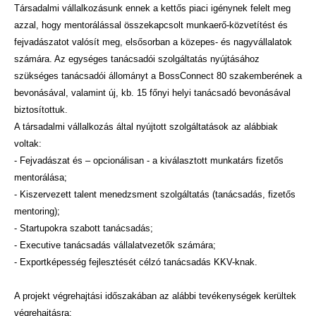
Társadalmi vállalkozásunk ennek a kettős piaci igénynek felelt meg
azzal, hogy mentorálással összekapcsolt munkaerő-közvetítést és
fejvadászatot valósít meg, elsősorban a közepes- és nagyvállalatok
számára. Az egységes tanácsadói szolgáltatás nyújtásához
szükséges tanácsadói állományt a BossConnect 80 szakemberének a
bevonásával, valamint új, kb. 15 főnyi helyi tanácsadó bevonásával
biztosítottuk.
A társadalmi vállalkozás által nyújtott szolgáltatások az alábbiak
voltak:
- Fejvadászat és – opcionálisan - a kiválasztott munkatárs fizetős
mentorálása;
- Kiszervezett talent menedzsment szolgáltatás (tanácsadás, fizetős
mentoring);
- Startupokra szabott tanácsadás;
- Executive tanácsadás vállalatvezetők számára;
- Exportképesség fejlesztését célzó tanácsadás KKV-knak.
A projekt végrehajtási időszakában az alábbi tevékenységek kerültek
végrehajtásra: