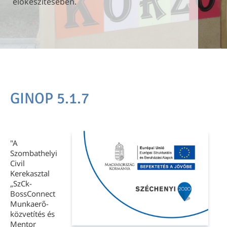
előkészítésében.
előkészítésében.
előkészítésében.
GINOP 5.1.7
"A
Szombathelyi
Civil
Kerekasztal
„SzCk-
BossConnect
Munkaerő-
közvetítés és
Mentor