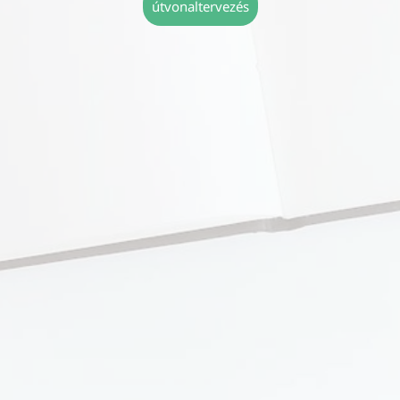
útvonaltervezés