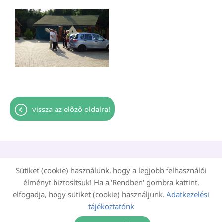
vissza az előző oldalra!
Oldal információk
Adatkezelési tájékoztató
Sütiket (cookie) használunk, hogy a legjobb felhasználói
Impresszum
Sütik kezelése
élményt biztosítsuk! Ha a 'Rendben' gombra kattint,
elfogadja, hogy sütiket (cookie) használjunk.
Adatkezelési
Akadálymentesítési nyilatkozat
tájékoztatónk