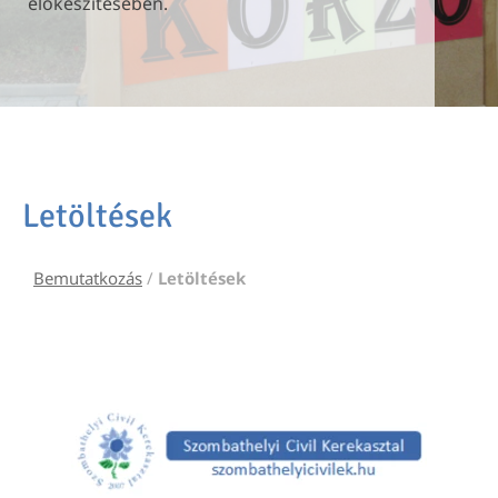
előkészítésében.
előkészítésében.
előkészítésében.
Letöltések
Bemutatkozás
/
Letöltések