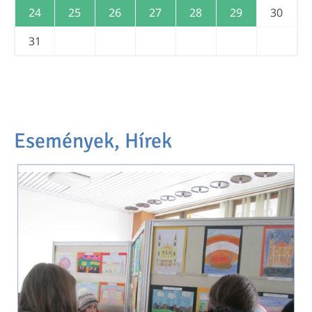
24
25
26
27
28
29
30
31
Események, Hírek