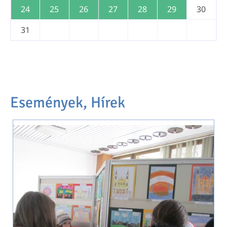
24
25
26
27
28
29
30
31
Események, Hírek