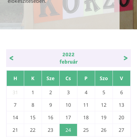
előkészítésében.
előkészítésében.
előkészítésében.
2022
<
>
február
H
K
Sze
Cs
P
Szo
V
31
1
2
3
4
5
6
7
8
9
10
11
12
13
14
15
16
17
18
19
20
21
22
23
24
25
26
27