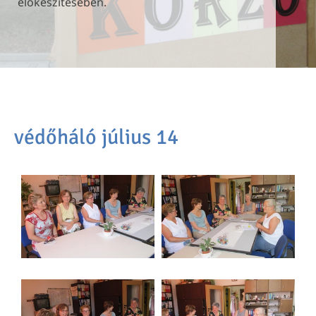
előkészítésében.
előkészítésében.
előkészítésében.
védőháló július 14