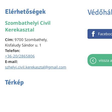
Elérhetőségek
Védőhál
Szombathelyi Civil
Kerekasztal
Facebo
Cím:
9700 Szombathely,
Kisfaludy Sándor u. 1
Telefon:
+36-20/2865806
vissza a
E-mail:
szhelyi.civil.kerekasztal@gmail.com
Térkép