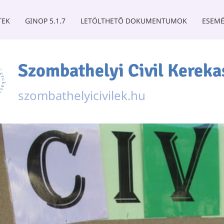
TEK
GINOP 5.1.7
LETÖLTHETŐ DOKUMENTUMOK
ESEMÉ
Szombathelyi Civil Kereka
szombathelyicivilek.hu