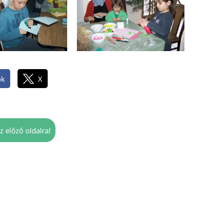
ok
X
z előző oldalra!