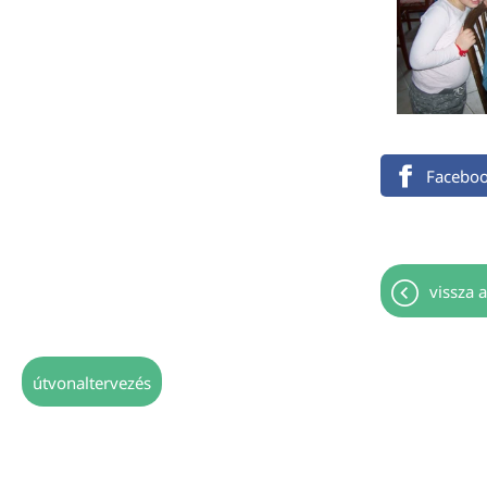
Facebo
vissza a
útvonaltervezés