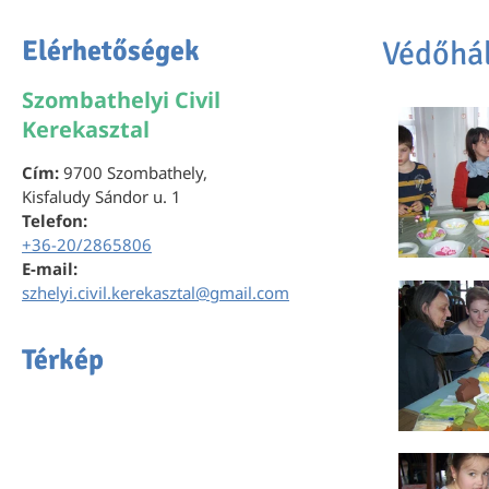
Elérhetőségek
Védőhál
Szombathelyi Civil
Kerekasztal
Cím:
9700 Szombathely,
Kisfaludy Sándor u. 1
Telefon:
+36-20/2865806
E-mail:
szhelyi.civil.kerekasztal@gmail.com
Térkép