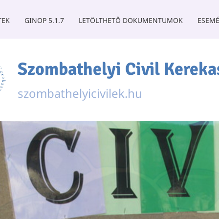
TEK
GINOP 5.1.7
LETÖLTHETŐ DOKUMENTUMOK
ESEMÉ
Szombathelyi Civil Kereka
szombathelyicivilek.hu