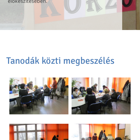
előkészítésében.
előkészítésében.
előkészítésében.
Tanodák közti megbeszélés