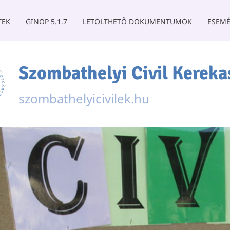
TEK
GINOP 5.1.7
LETÖLTHETŐ DOKUMENTUMOK
ESEMÉ
Szombathelyi Civil Kereka
szombathelyicivilek.hu