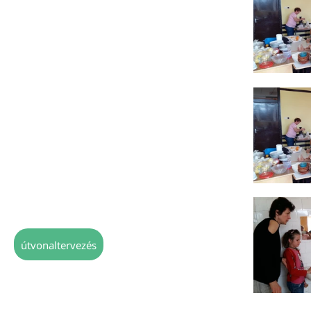
útvonaltervezés