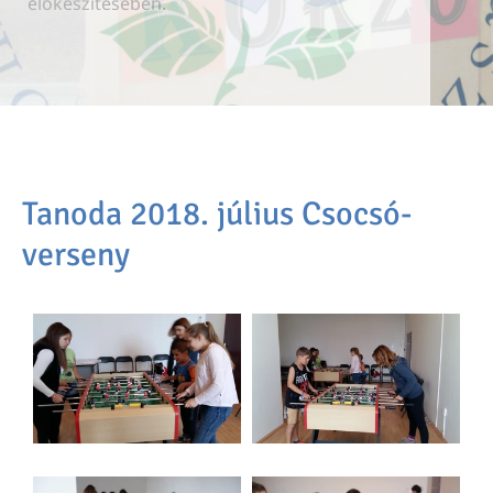
előkészítésében.
előkészítésében.
előkészítésében.
Tanoda 2018. július Csocsó-
verseny