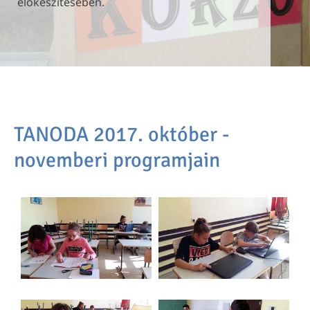
előkészítésében.
előkészítésében.
előkészítésében.
TANODA 2017. október -
novemberi programjain