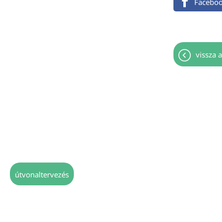
Facebo
vissza a
útvonaltervezés