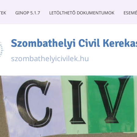
TEK
GINOP 5.1.7
LETÖLTHETŐ DOKUMENTUMOK
ESEMÉ
Szombathelyi Civil Kereka
szombathelyicivilek.hu