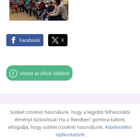
Facebook
X
vissza az előző oldalra!
Oldal információk
Adatkezelési tájékoztató
Sütiket (cookie) használunk, hogy a legjobb felhasználói
Impresszum
Sütik kezelése
élményt biztosítsuk! Ha a 'Rendben' gombra kattint,
elfogadja, hogy sütiket (cookie) használjunk.
Adatkezelési
Akadálymentesítési nyilatkozat
tájékoztatónk