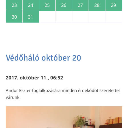
23
24
25
26
27
28
29
30
31
Védőháló október 20
2017. október 11., 06:52
Andor Eszter foglalkozására minden érdekődöt szeretettel
várunk.