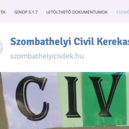
TEK
GINOP 5.1.7
LETÖLTHETŐ DOKUMENTUMOK
ESEMÉ
Szombathelyi Civil Kereka
szombathelyicivilek.hu