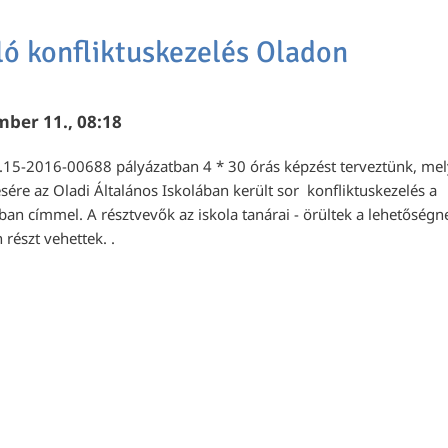
ó konfliktuskezelés Oladon
ber 11., 08:18
.15-2016-00688 pályázatban 4 * 30 órás képzést terveztünk, mel
ére az Oladi Általános Iskolában került sor konfliktuskezelés a
n címmel. A résztvevők az iskola tanárai - örültek a lehetőségn
 részt vehettek. .