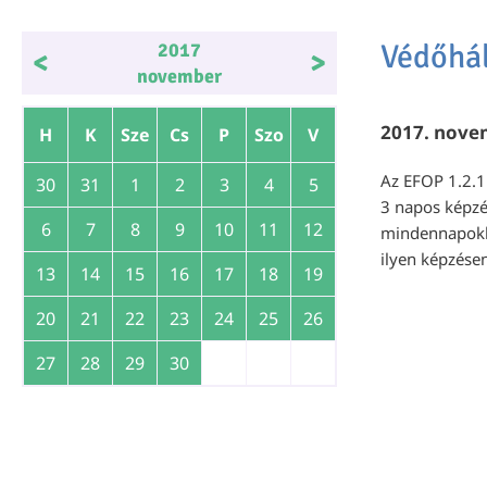
Védőhál
2017
<
>
november
2017. novem
H
K
Sze
Cs
P
Szo
V
Az EFOP 1.2.1
30
31
1
2
3
4
5
3 napos képzés
6
7
8
9
10
11
12
mindennapokba
ilyen képzésen
13
14
15
16
17
18
19
20
21
22
23
24
25
26
27
28
29
30