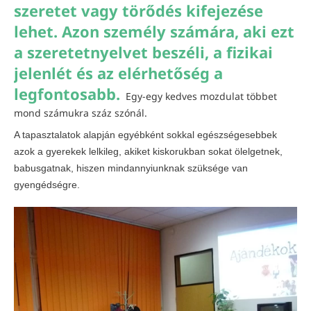
szeretet vagy törődés kifejezése
lehet. Azon személy számára, aki ezt
a szeretetnyelvet beszéli, a fizikai
jelenlét és az elérhetőség a
legfontosabb.
Egy-egy kedves mozdulat többet
mond számukra száz szónál.
A tapasztalatok alapján egyébként sokkal egészségesebbek
azok a gyerekek lelkileg, akiket kiskorukban sokat ölelgetnek,
babusgatnak, hiszen mindannyiunknak szüksége van
gyengédségre.