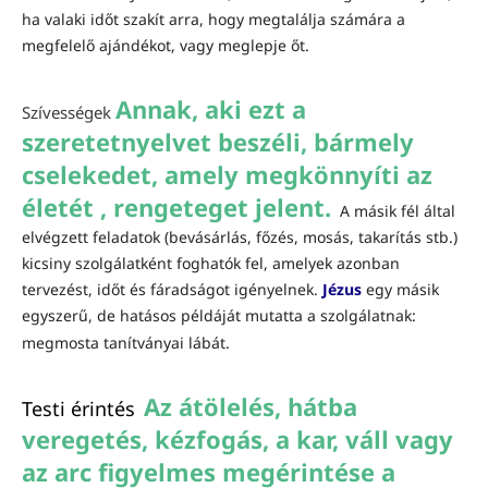
ha valaki időt szakít arra, hogy megtalálja számára a
megfelelő ajándékot, vagy meglepje őt.
Annak, aki ezt a
Szívességek
szeretetnyelvet beszéli, bármely
cselekedet, amely megkönnyíti az
életét , rengeteget jelent.
A másik fél által
elvégzett feladatok (bevásárlás, főzés, mosás, takarítás stb.)
kicsiny szolgálatként foghatók fel, amelyek azonban
tervezést, időt és fáradságot igényelnek.
Jézus
egy másik
egyszerű, de hatásos példáját mutatta a szolgálatnak:
megmosta tanítványai lábát.
Az átölelés, hátba
Testi érintés
veregetés, kézfogás, a kar, váll vagy
az arc figyelmes megérintése a