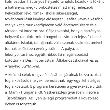
halmozottan hátrányos helyzetű tanulók, közülük is főként
a hátrányos megkülönböztetés miatt még nehezebb
helyzetben lévő romák iskolai sikerességét,
továbbtanulását kívánja elősegíteni, ezáltal javítva későbbi
esélyeiket a munkaerőpiacon való érvényesülésre és a
társadalmi integrációra. Célja továbbá, hogy a hátrányos
helyzetű tanulók mind nagyobb számban fejezzék be az
általános iskolát, tanuljanak, válasszanak szakmát, amivel
tudnak az életben érvényesülni. A pályázat
lebonyolításához együttműködési megállapodást
kötöttünk a Dési Huber István Általános Iskolával és az
Aranyhíd EGYMI-vel.
A kitűzött célok megvalósításához járulnak hozzá azok a
foglalkozások, melyek bemutatnak egy-egy lehetséges
foglalkoztatót. E program keretében a gyerekeket elvittük
a Mam - Hungária Kft. Vaskeresztesi gyárában, illetve a
Tűzoltóságra. Az ilyen jellegű programokat a következő
évben is folytatjuk.