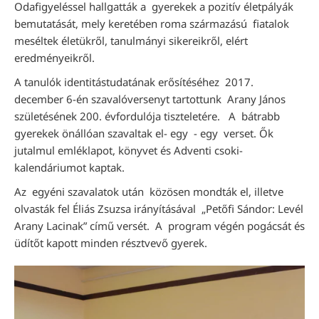
Odafigyeléssel hallgatták a gyerekek a pozitív életpályák
bemutatását, mely keretében roma származású fiatalok
meséltek életükről, tanulmányi sikereikről, elért
eredményeikről.
A tanulók identitástudatának erősítéséhez 2017.
december 6-én szavalóversenyt tartottunk Arany János
születésének 200. évfordulója tiszteletére. A bátrabb
gyerekek önállóan szavaltak el- egy - egy verset. Ők
jutalmul emléklapot, könyvet és Adventi csoki-
kalendáriumot kaptak.
Az egyéni szavalatok után közösen mondták el, illetve
olvasták fel Éliás Zsuzsa irányításával „Petőfi Sándor: Levél
Arany Lacinak” című versét. A program végén pogácsát és
üdítőt kapott minden résztvevő gyerek.