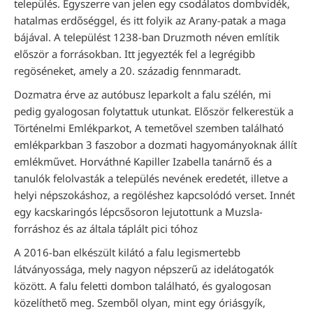
település. Egyszerre van jelen egy csodálatos dombvidék,
hatalmas erdőséggel, és itt folyik az Arany-patak a maga
bájával. A települést 1238-ban Druzmoth néven említik
először a forrásokban. Itt jegyezték fel a legrégibb
regöséneket, amely a 20. századig fennmaradt.
Dozmatra érve az autóbusz leparkolt a falu szélén, mi
pedig gyalogosan folytattuk utunkat. Először felkerestük a
Történelmi Emlékparkot, A temetővel szemben található
emlékparkban 3 faszobor a dozmati hagyományoknak állít
emlékművet. Horváthné Kapiller Izabella tanárnő és a
tanulók felolvasták a település nevének eredetét, illetve a
helyi népszokáshoz, a regöléshez kapcsolódó verset. Innét
egy kacskaringós lépcsősoron lejutottunk a Muzsla-
forráshoz és az általa táplált pici tóhoz
A 2016-ban elkészült kilátó a falu legismertebb
látványossága, mely nagyon népszerű az idelátogatók
között. A falu feletti dombon található, és gyalogosan
közelíthető meg. Szemből olyan, mint egy óriásgyík,