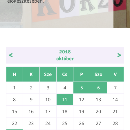
előkészítésében.
előkészítésében.
előkészítésében.
2018
<
>
október
H
K
Sze
Cs
P
Szo
V
1
2
3
4
5
6
7
8
9
10
11
12
13
14
15
16
17
18
19
20
21
22
23
24
25
26
27
28