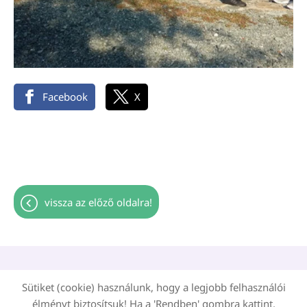
Facebook
X
vissza az előző oldalra!
Oldal információk
Adatkezelési tájékoztató
Sütiket (cookie) használunk, hogy a legjobb felhasználói
Impresszum
Sütik kezelése
élményt biztosítsuk! Ha a 'Rendben' gombra kattint,