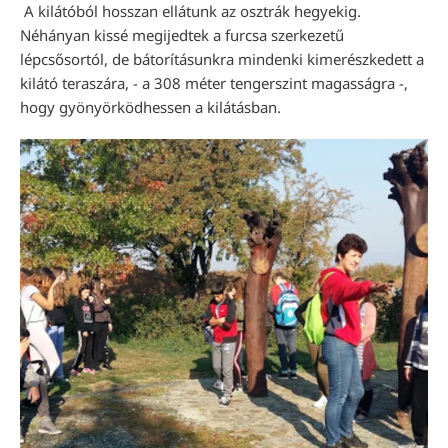
A kilátóból hosszan ellátunk az osztrák hegyekig.
Néhányan kissé megijedtek a furcsa szerkezetű
lépcsősortól, de bátorításunkra mindenki kimerészkedett a
kilátó teraszára, - a 308 méter tengerszint magasságra -,
hogy gyönyörködhessen a kilátásban.