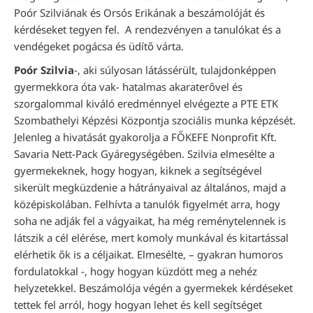
Poór Szilviának és Orsós Erikának a beszámolóját és
kérdéseket tegyen fel. A rendezvényen a tanulókat és a
vendégeket pogácsa és üdítő várta.
Poór Szilvia
-, aki súlyosan látássérült, tulajdonképpen
gyermekkora óta vak- hatalmas akaraterővel és
szorgalommal kiváló eredménnyel elvégezte a PTE ETK
Szombathelyi Képzési Központja szociális munka képzését.
Jelenleg a hivatását gyakorolja a FŐKEFE Nonprofit Kft.
Savaria Nett-Pack Gyáregységében. Szilvia elmesélte a
gyermekeknek, hogy hogyan, kiknek a segítségével
sikerült megküzdenie a hátrányaival az általános, majd a
középiskolában. Felhívta a tanulók figyelmét arra, hogy
soha ne adják fel a vágyaikat, ha még reménytelennek is
látszik a cél elérése, mert komoly munkával és kitartással
elérhetik ők is a céljaikat. Elmesélte, – gyakran humoros
fordulatokkal -, hogy hogyan küzdött meg a nehéz
helyzetekkel. Beszámolója végén a gyermekek kérdéseket
tettek fel arról, hogy hogyan lehet és kell segítséget