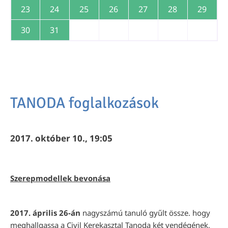
23
24
25
26
27
28
29
30
31
TANODA foglalkozások
2017. október 10., 19:05
Szerepmodellek bevonása
2017. április 26-án
nagyszámú tanuló gyűlt össze. hogy
meghallgassa a Civil Kerekasztal Tanoda két vendégének,