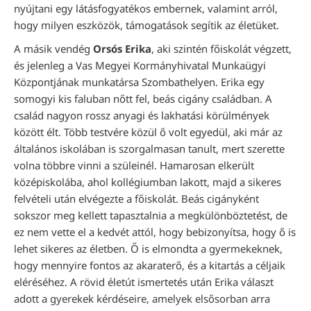
nyújtani egy látásfogyatékos embernek, valamint arról,
hogy milyen eszközök, támogatások segítik az életüket.
A másik vendég
Orsós Erika
, aki szintén főiskolát végzett,
és jelenleg a Vas Megyei Kormányhivatal Munkaügyi
Központjának munkatársa Szombathelyen. Erika egy
somogyi kis faluban nőtt fel, beás cigány családban. A
család nagyon rossz anyagi és lakhatási körülmények
között élt. Több testvére közül ő volt egyedül, aki már az
általános iskolában is szorgalmasan tanult, mert szerette
volna többre vinni a szüleinél. Hamarosan elkerült
középiskolába, ahol kollégiumban lakott, majd a sikeres
felvételi után elvégezte a főiskolát. Beás cigányként
sokszor meg kellett tapasztalnia a megkülönböztetést, de
ez nem vette el a kedvét attól, hogy bebizonyítsa, hogy ő is
lehet sikeres az életben. Ő is elmondta a gyermekeknek,
hogy mennyire fontos az akaraterő, és a kitartás a céljaik
eléréséhez. A rövid életút ismertetés után Erika választ
adott a gyerekek kérdéseire, amelyek elsősorban arra