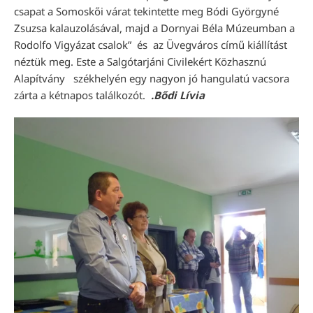
csapat a Somoskői várat tekintette meg Bódi Györgyné
Zsuzsa kalauzolásával, majd a Dornyai Béla Múzeumban a
Rodolfo Vigyázat csalok” és az Üvegváros című kiállítást
néztük meg. Este a Salgótarjáni Civilekért Közhasznú
Alapítvány székhelyén egy nagyon jó hangulatú vacsora
zárta a kétnapos találkozót.
.Bődi Lívia