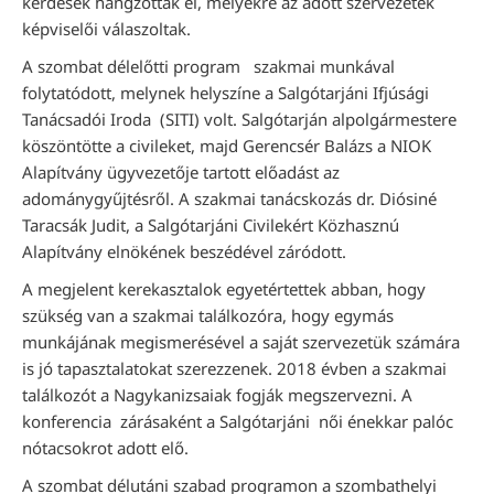
kérdések hangzottak el, melyekre az adott szervezetek
képviselői válaszoltak.
A szombat délelőtti program szakmai munkával
folytatódott, melynek helyszíne a Salgótarjáni Ifjúsági
Tanácsadói Iroda (SITI) volt. Salgótarján alpolgármestere
köszöntötte a civileket, majd Gerencsér Balázs a NIOK
Alapítvány ügyvezetője tartott előadást az
adománygyűjtésről. A szakmai tanácskozás dr. Diósiné
Taracsák Judit, a Salgótarjáni Civilekért Közhasznú
Alapítvány elnökének beszédével záródott.
A megjelent kerekasztalok egyetértettek abban, hogy
szükség van a szakmai találkozóra, hogy egymás
munkájának megismerésével a saját szervezetük számára
is jó tapasztalatokat szerezzenek. 2018 évben a szakmai
találkozót a Nagykanizsaiak fogják megszervezni. A
konferencia zárásaként a Salgótarjáni női énekkar palóc
nótacsokrot adott elő.
A szombat délutáni szabad programon a szombathelyi