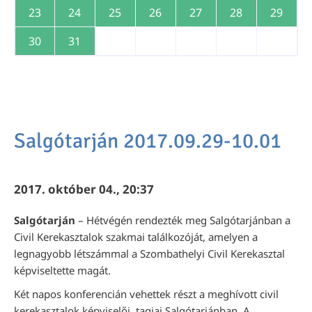
23
24
25
26
27
28
29
30
31
Salgótarján 2017.09.29-10.01
2017. október 04., 20:37
Salgótarján
– Hétvégén rendezték meg Salgótarjánban a
Civil Kerekasztalok szakmai találkozóját, amelyen a
legnagyobb létszámmal a Szombathelyi Civil Kerekasztal
képviseltette magát.
Két napos konferencián vehettek részt a meghívott civil
kerekasztalok képviselői, tagjai Salgótarjánban. A