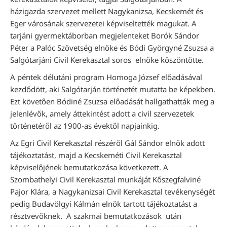
házigazda szervezet mellett Nagykanizsa, Kecskemét és
Eger városának szervezetei képviseltették magukat. A
tarjáni gyermektáborban megjelenteket Borók Sándor
Péter a Palóc Szövetség elnöke és Bódi Györgyné Zsuzsa a
Salgótarjáni Civil Kerekasztal soros elnöke köszöntötte.
A péntek délutáni program Homoga József előadásával
kezdődött, aki Salgótarján történetét mutatta be képekben.
Ezt követően Bódiné Zsuzsa előadását hallgathatták meg a
jelenlévők, amely áttekintést adott a civil szervezetek
történetéről az 1900-as évektől napjainkig.
Az Egri Civil Kerekasztal részéről Gál Sándor elnök adott
tájékoztatást, majd a Kecskeméti Civil Kerekasztal
képviselőjének bemutatkozása következett. A
Szombathelyi Civil Kerekasztal munkáját Kőszegfalviné
Pajor Klára, a Nagykanizsai Civil Kerekasztal tevékenységét
pedig Budavölgyi Kálmán elnök tartott tájékoztatást a
résztvevőknek. A szakmai bemutatkozások után