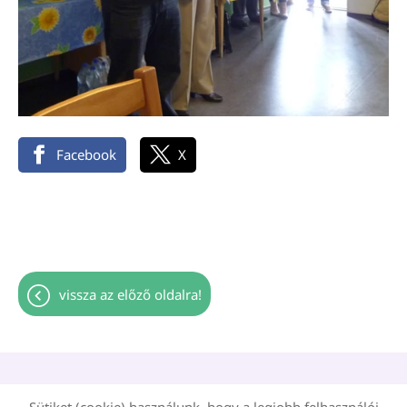
Facebook
X
vissza az előző oldalra!
Oldal információk
Adatkezelési tájékoztató