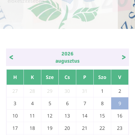
előkészítésében.
előkészítésében.
előkészítésében.
2026
<
>
augusztus
H
K
Sze
Cs
P
Szo
V
27
28
29
30
31
1
2
3
4
5
6
7
8
9
10
11
12
13
14
15
16
17
18
19
20
21
22
23