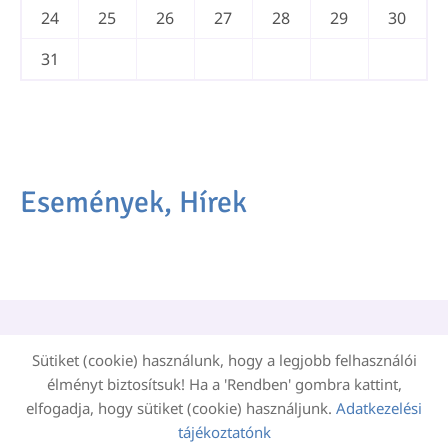
24
25
26
27
28
29
30
31
Események, Hírek
Oldal információk
Adatkezelési tájékoztató
Sütiket (cookie) használunk, hogy a legjobb felhasználói
Impresszum
Sütik kezelése
élményt biztosítsuk! Ha a 'Rendben' gombra kattint,
elfogadja, hogy sütiket (cookie) használjunk.
Adatkezelési
Akadálymentesítési nyilatkozat
tájékoztatónk