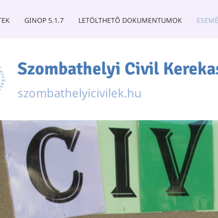
TEK
GINOP 5.1.7
LETÖLTHETŐ DOKUMENTUMOK
ESEMÉ
Szombathelyi Civil Kereka
szombathelyicivilek.hu