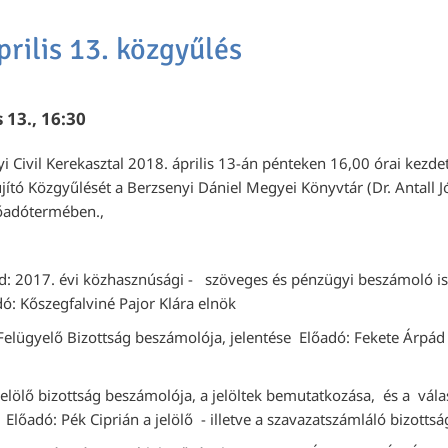
prilis 13. közgyűlés
s 13., 16:30
 Civil Kerekasztal 2018. április 13-án pénteken 16,00 órai kezdett
tújító Közgyűlését a Berzsenyi Dániel Megyei Könyvtár (Dr. Antall Jó
lőadótermében.,
nd: 2017. évi közhasznúsági - szöveges és pénzügyi beszámoló i
őszegfalviné Pajor Klára elnök
 Felügyelő Bizottság beszámolója, jelentése Előadó: Fekete Árpád
elölő bizottság beszámolója, a jelöltek bemutatkozása, és a vála
Előadó: Pék Ciprián a jelölő - illetve a szavazatszámláló bizotts