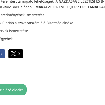
y teremtést támogató lehetőségek A GAZDASÁGEJLESZTÉSI ÉS 
ROGRAMBAN előadó:
MARÁCZI FERENC
FEJLESZTÉSI TANÁCSA
s eredményének ismertetése
iprián a szavazatszámláló Bizottság elnöke
tervek ismertetése
 Egyebek
ok
X
z előző oldalra!