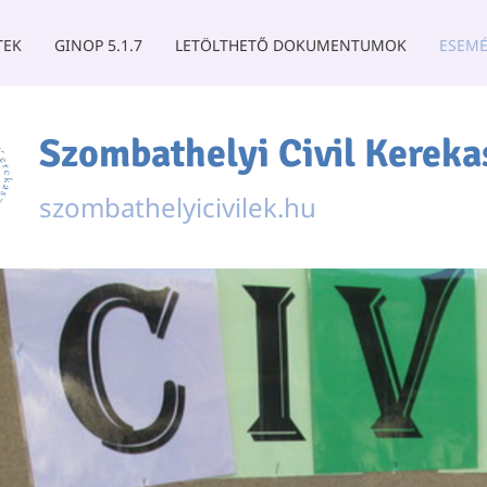
TEK
GINOP 5.1.7
LETÖLTHETŐ DOKUMENTUMOK
ESEMÉ
Szombathelyi Civil Kereka
szombathelyicivilek.hu