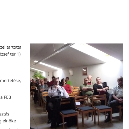
el tartotta
zsef tér 1)
smertetése,
 a FEB
sztás
ág elnöke