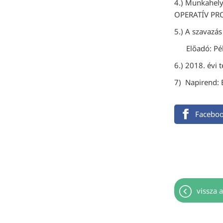
4.) Munkahel
OPERATÍV P
5.) A szavazá
Előadó: Pék C
6.) 2018. évi 
7) Napirend:
Facebo
vissza a