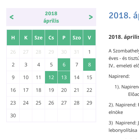
2018. á
2018
<
>
április
2018. áprili
H
K
Sze
Cs
P
Szo
V
A Szombathelyi
26
27
28
29
30
31
1
éves - és tisz
2
3
4
5
6
7
8
IV.. emeleti e
Napirend:
9
10
11
12
13
14
15
1). Napire
16
17
18
19
20
21
22
Előadó: K
23
24
25
26
27
28
29
2). Napirend:
elnöke
30
3) Napirend: J
lebonyolítása 