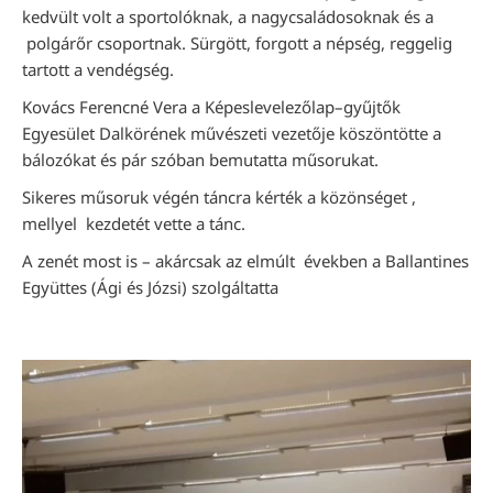
kedvült volt a sportolóknak, a nagycsaládosoknak és a
polgárőr csoportnak. Sürgött, forgott a népség, reggelig
tartott a vendégség.
Kovács Ferencné Vera a Képeslevelezőlap–gyűjtők
Egyesület Dalkörének művészeti vezetője köszöntötte a
bálozókat és pár szóban bemutatta műsorukat.
Sikeres műsoruk végén táncra kérték a közönséget ,
mellyel kezdetét vette a tánc.
A zenét most is – akárcsak az elmúlt években a Ballantines
Együttes (Ági és Józsi) szolgáltatta