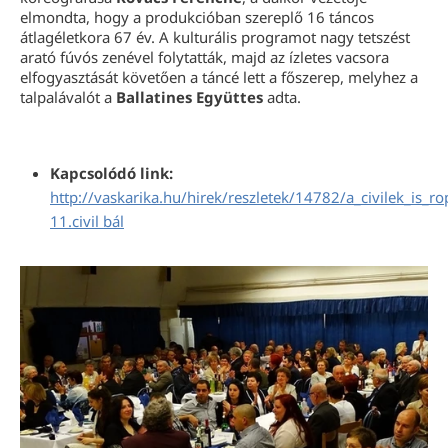
elmondta, hogy a produkcióban szereplő 16 táncos
átlagéletkora 67 év. A kulturális programot nagy tetszést
arató fúvós zenével folytatták, majd az ízletes vacsora
elfogyasztását követően a táncé lett a főszerep, melyhez a
talpalávalót a
Ballatines Együttes
adta.
Kapcsolódó link:
http://vaskarika.hu/hirek/reszletek/14782/a_civilek_is_ro
11.civil bál