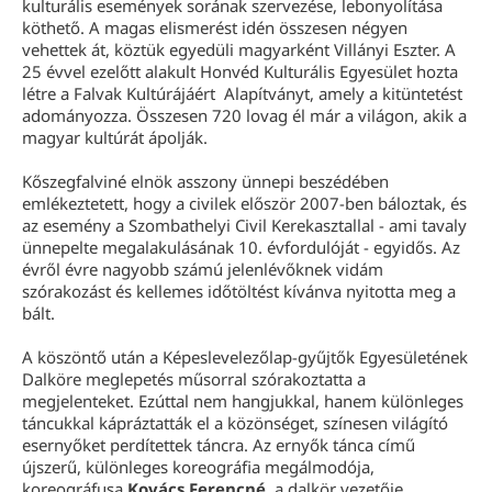
kulturális események sorának szervezése, lebonyolítása
köthető. A magas elismerést idén összesen négyen
vehettek át, köztük egyedüli magyarként Villányi Eszter. A
25 évvel ezelőtt alakult Honvéd Kulturális Egyesület hozta
létre a Falvak Kultúrájáért Alapítványt, amely a kitüntetést
adományozza. Összesen 720 lovag él már a világon, akik a
magyar kultúrát ápolják.
Kőszegfalviné elnök asszony ünnepi beszédében
emlékeztetett, hogy a civilek először 2007-ben báloztak, és
az esemény a Szombathelyi Civil Kerekasztallal - ami tavaly
ünnepelte megalakulásának 10. évfordulóját - egyidős. Az
évről évre nagyobb számú jelenlévőknek vidám
szórakozást és kellemes időtöltést kívánva nyitotta meg a
bált.
A köszöntő után a Képeslevelezőlap-gyűjtők Egyesületének
Dalköre meglepetés műsorral szórakoztatta a
megjelenteket. Ezúttal nem hangjukkal, hanem különleges
táncukkal kápráztatták el a közönséget, színesen világító
esernyőket perdítettek táncra. Az ernyők tánca című
újszerű, különleges koreográfia megálmodója,
koreográfusa
Kovács Ferencné
, a dalkör vezetője